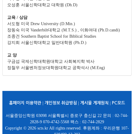
오성훈 서울신학대학교 대학원 (Dh.D)
교육 / 상담
서도형 미국 Drew University (D.Min.)
장동숙 미국 Vanderbilt대학교 (M.T.S.) , 이화여대 (Ph.D.candi)
조종건 Southern Baptist School for Biblical Studies
강지희 서울신학대학교 일반대학원 (Ph.D.)
교 양
구금섭 국제신학대학원대학교 사회복지학 박사
정철우 서울벤처정보대학원대학교 공학석사 (M.Eng)
홈페이지 이용약관
|
개인정보 취급방침
|
게시물 게재원칙
|
PC모드
서울중앙신학원 03098 서울특별시 종로구 충신길 22 문의 : 02-744-
2828-9 070-4742-5568 팩스 : 02-744-2829
Copyright © 2026 scts.kr All rights reserved. 후원계좌 : 우리은행 107-