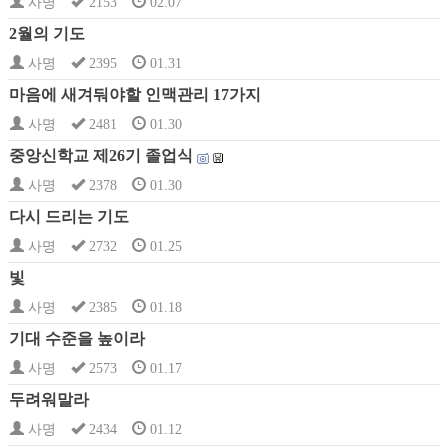
사명
2153
02.07
2월의 기도
사명
2395
01.31
마음에 새겨둬야할 인맥관리 17가지
사명
2481
01.30
중앙신학교 제26기 졸업식
사명
2378
01.30
다시 드리는 기도
사명
2732
01.25
빛
사명
2385
01.18
기대 수준을 높이라
사명
2573
01.17
두려워말라
사명
2434
01.12