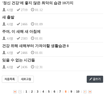
'정신 건강'에 좋지 않은 최악의 습관 10가지
사명
2719
01.12
새 출발
사명
2466
01.09
주여, 이 새해 새 아침에
사명
2583
01.01
건강 위해 새해부터 가져야할 생활습관 8
사명
2466
01.01
잊을 수 없는 시간들
사명
2436
12.31
처음목록
새로고침
글쓰기
1
2
3
4
5
6
7
8
9
10