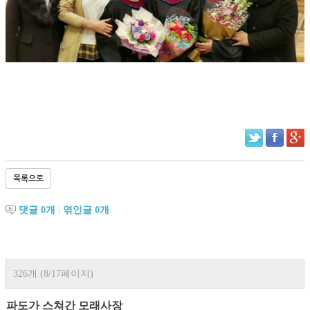
목록으로
댓글
0
개
|
엮인글
0
개
326개 (8/17페이지)
파도가 스쳐간 모래사장