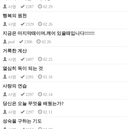
사명
2287
02.29
행복의 원천
사명
2329
02.26
지금은 마지막때이며,깨어 있을때입니다!!!!!!!
peal
2306
02.26
거룩한 계산
사명
2497
02.25
열심히 독이 되는 것
사명
2281
02.16
사랑의 연습
사명
2297
02.14
당신은 오늘 무엇을 배웠는가?
사명
2297
02.11
성숙을 구하는 기도