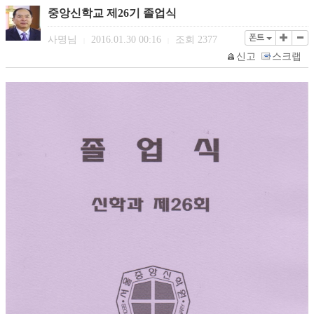
중앙신학교 제26기 졸업식
폰트
사명님
2016.01.30 00:16
조회
2377
|
|
신고
스크랩