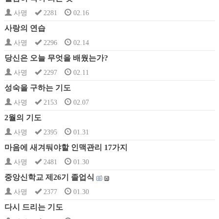
사명
2281
02.16
사랑의 연습
사명
2296
02.14
당신은 오늘 무엇을 배웠는가?
사명
2297
02.11
성숙을 구하는 기도
사명
2153
02.07
2월의 기도
사명
2395
01.31
마음에 새겨둬야할 인맥관리 17가지
사명
2481
01.30
중앙신학교 제26기 졸업식
사명
2377
01.30
다시 드리는 기도