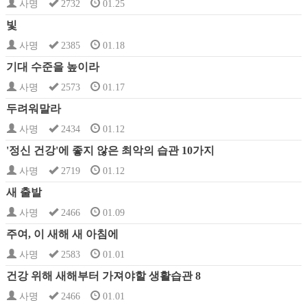
사명
2732
01.25
빛
사명
2385
01.18
기대 수준을 높이라
사명
2573
01.17
두려워말라
사명
2434
01.12
'정신 건강'에 좋지 않은 최악의 습관 10가지
사명
2719
01.12
새 출발
사명
2466
01.09
주여, 이 새해 새 아침에
사명
2583
01.01
건강 위해 새해부터 가져야할 생활습관 8
사명
2466
01.01