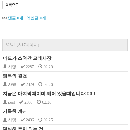
목록으로
댓글
0
개
|
엮인글
0
개
326개 (8/17페이지)
파도가 스쳐간 모래사장
사명
2287
02.29
행복의 원천
사명
2329
02.26
지금은 마지막때이며,깨어 있을때입니다!!!!!!!
peal
2306
02.26
거룩한 계산
사명
2496
02.25
열심히 독이 되는 것