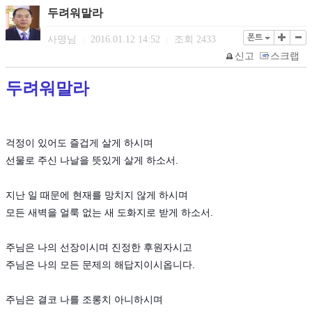
두려워말라
폰트
사명님
2016.01.12 14:52
조회
2433
|
|
신고
스크랩
두려워말라
걱정이 있어도 즐겁게 살게 하시며
선물로 주신 나날을 뜻있게 살게 하소서.
지난 일 때문에 현재를 망치지 않게 하시며
모든 새벽을 얼룩 없는 새 도화지로 받게 하소서.
주님은 나의 선장이시며 진정한 후원자시고
주님은 나의 모든 문제의 해답지이시옵니다.
주님은 결코 나를 조롱치 아니하시며