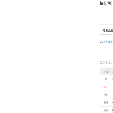
불안해
목록으
댓글
0
326개 (2
번호
306
>>
304
303
302