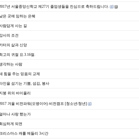
2017년 서울중앙신학교 제27기 졸업생들을 진심으로 축하드립니다.
낮은 곳에 임하는 은혜
사람답게 사는 길
감사의 조건
카터의 삶과 신앙
최고의 귀절 요.3.16절.
생각하는 사람
새 힘을 주는 믿음의 교제
타인을 섬기는 기쁨, 섬김, 봉사
지붕 위의 바이올리
2017 겨울 비전파워(오병이어) 비전캠프 [청소년/청년]
얼마나 사랑 했는가
회심하게 되면
크리스마스 캐롤 메들리 3시간