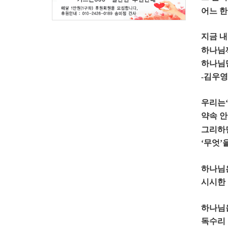
어느 한
지금 내
하나님
하나님
-
김우영
우리는
‘
약속 
그리하
‘
무엇
’
하나님
시시한
하나님
독수리