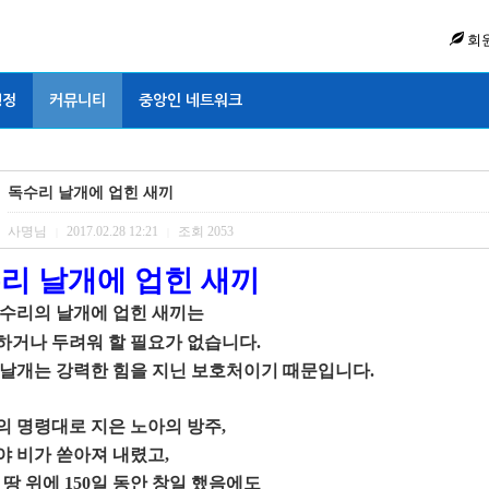
회
행정
커뮤니티
중앙인 네트워크
독수리 날개에 업힌 새끼
사명님
2017.02.28 12:21
조회
2053
|
|
리 날개에 업힌 새끼
수리의 날개에 업힌 새끼는
하거나 두려워 할 필요가 없습니다
.
 날개는 강력한 힘을 지닌 보호처이기 때문입니다
.
의 명령대로 지은 노아의 방주
,
야 비가 쏟아져 내렸고
,
 땅 위에
150
일 동안 창일 했음에도