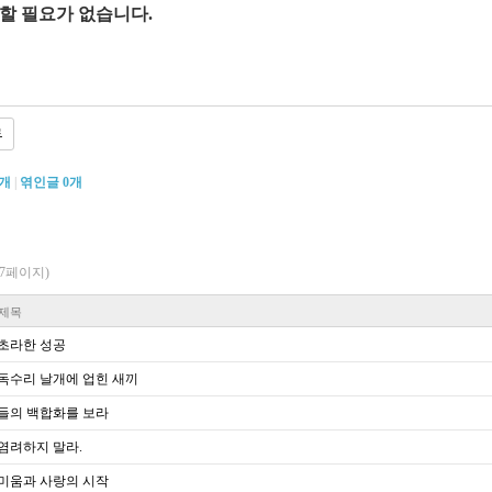
 할 필요가 없습니다
.
로
개
|
엮인글
0
개
/17페이지)
제목
초라한 성공
독수리 날개에 업힌 새끼
들의 백합화를 보라
염려하지 말라.
미움과 사랑의 시작