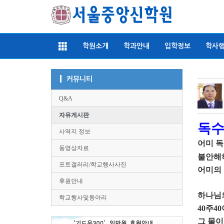
학원소개
학과안내
입학정보
학사
커뮤니티
Q&A
자유게시판
독수
사역지 정보
어미 독
동영상자료
불안해
포토갤러리/학교행사사진
어미의
후원안내
하나님
학교행사및동아리
40
주
40
그 물이