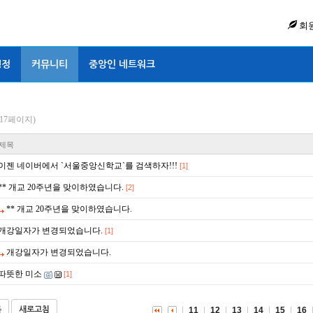
회
행정
커뮤니티
중앙인 네트워크
7/17페이지)
제목
이젠 네이버에서 `서울중앙신학교`를 검색하자!!!
[1]
** 개교 20주년을 맞이하였습니다.
[2]
** 개교 20주년을 맞이하였습니다.
개강일자가 변경되었습니다.
[1]
개강일자가 변경되었습니다.
따뜻한 미소
[1]
록
새로고침
11
12
13
14
15
16