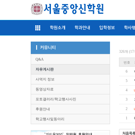
학원소개
학과안내
입학정보
학사
커뮤니티
326개 (1
Q&A
번호
자유게시판
6
사역지 정보
5
동영상자료
4
포토갤러리/학교행사사진
3
2
후원안내
1
학교행사및동아리
처음목