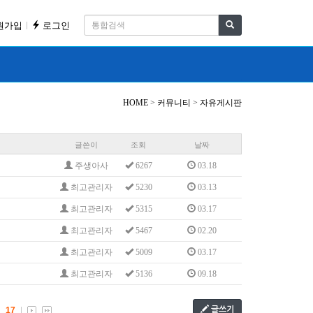
원가입
로그인
HOME
>
커뮤니티
>
자유게시판
글쓴이
조회
날짜
주생아사
6267
03.18
최고관리자
5230
03.13
최고관리자
5315
03.17
최고관리자
5467
02.20
최고관리자
5009
03.17
최고관리자
5136
09.18
17
글쓰기